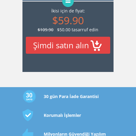
İkisi için de fiyat:
$59.90
$109.90
$50.00 tasarruf edin
Şimdi satın alın
30 gün Para İade Garantisi
Korumalı İşlemler
Milyonların Güvendiği Yazılım