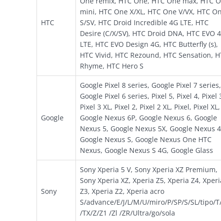
One remix, HTC One, HTC One max, HTC 
mini, HTC One X/XL, HTC One V/VX, HTC O
HTC
S/SV, HTC Droid Incredible 4G LTE, HTC
Desire (C/X/SV), HTC Droid DNA, HTC EVO 
LTE, HTC EVO Design 4G, HTC Butterfly (s),
HTC Vivid, HTC Rezound, HTC Sensation, 
Rhyme, HTC Hero S
Google Pixel 8 series, Google Pixel 7 series,
Google Pixel 6 series, Pixel 5, Pixel 4, Pixel 
Pixel 3 XL, Pixel 2, Pixel 2 XL, Pixel, Pixel XL,
Google
Google Nexus 6P, Google Nexus 6, Google
Nexus 5, Google Nexus 5X, Google Nexus 4
Google Nexus S, Google Nexus One HTC
Nexus, Google Nexus S 4G, Google Glass
Sony Xperia 5 V, Sony Xperia XZ Premium,
Sony Xperia XZ, Xperia Z5, Xperia Z4, Xperi
Sony
Z3, Xperia Z2, Xperia acro
S/advance/E/J/L/M/U/miro/P/SP/S/SL/tipo/T
/TX/Z/Z1 /Zl /ZR/Ultra/go/sola